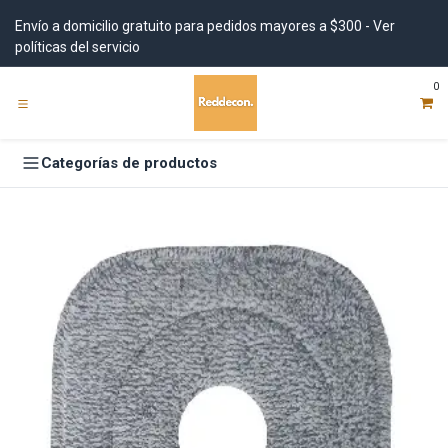
Ir al contenido
Envío a domicilio gratuito para pedidos mayores a $300 - Ver
políticas del servicio
0
Categorías de productos