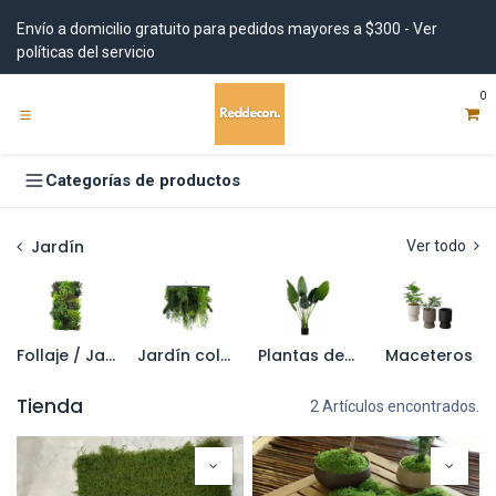
Ir al contenido
Envío a domicilio gratuito para pedidos mayores a $300 - Ver
políticas del servicio
0
Categorías de productos
Jardín
Ver todo
Follaje / Jardin vertical
Jardín colgante
Plantas de pote artificiales
Maceteros
Tienda
2 Artículos encontrados.