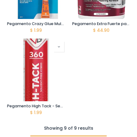
Pegamento Crazy Glue Multipropósito Permatex - 2gr
Pegamento Extra Fuerte para Pisos - 1 Galón - Blanco
$
1.99
$
44.90
Pegamento High Tack - Seal It 360 - Tubo 290 ml
$
1.99
Showing 9 of 9 results