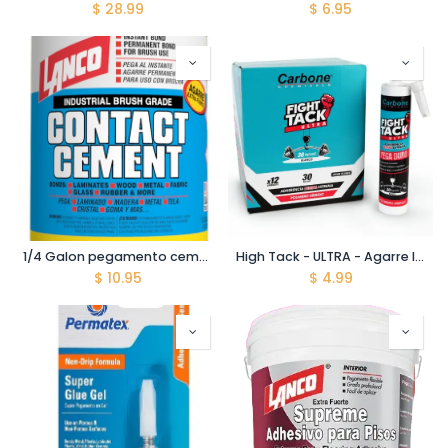
$
28.99
$
6.95
1/4 Galon pegamento cemento contacto - Lanco - 250 ml
High Tack - ULTRA - Agarre Inicial Inmediato - 30Kg / cm2 - Viscosidad Adher Y Resistencia Alta - Blanco - 290Ml
$
10.95
$
4.99