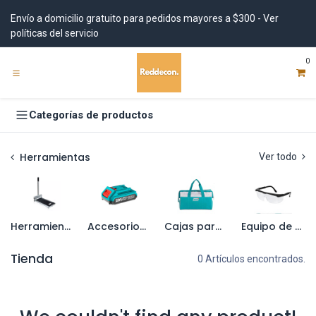
Ir al contenido
Envío a domicilio gratuito para pedidos mayores a $300 - Ver
políticas del servicio
0
Categorías de productos
Herramientas
Ver todo
Herramientas estacionarias
Accesorios para herramientas eléctricas
Cajas para herramientas y organizadores
Equipo de seguridad
Tienda
0 Artículos encontrados.