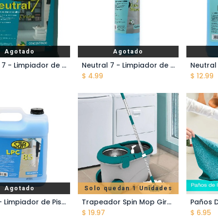
Agotado
Agotado
Neutral 7 - Limpiador de Pisos - Limón - Galón de 3.785 lts
Neutral 7 - Limpiador de Pisos - Cotton - 1 Litro
$
4.99
$
12.99
Agotado
Solo quedan 1 Unidades
LPC 85 - Limpiador de Pisos y Superficies - Galón de 3.785 lts
Trapeador Spin Mop Giratorio Con Tina De 5 Lts
Añadir al carrito
A
$
19.97
$
6.95