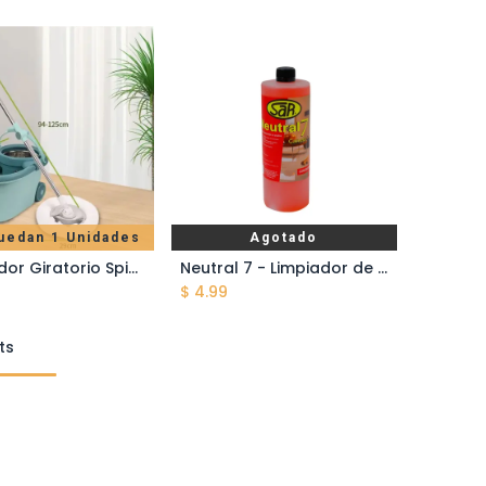
uedan 1 Unidades
Agotado
Trapeador Giratorio Spin Mop 360° con Cubo Escurridor de Acero Inoxidable - Mango Ajustable 94 a 125 cm - Color Verde
Neutral 7 - Limpiador de Pisos - Canela - 1 Litro
ñadir al carrito
$
4.99
ts