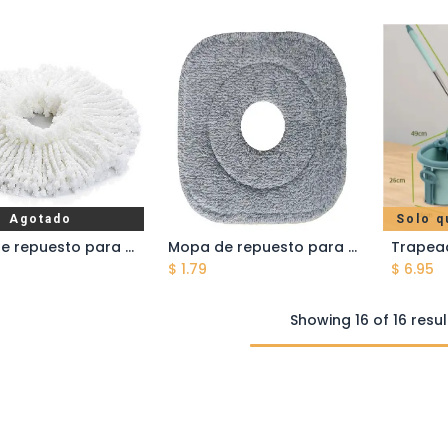
Agotado
Solo q
Mopa de repuesto para el trapeador Spin Mop Giratorio
Mopa de repuesto para el trapeador Spin Mop Giratorio - Microfibra
Añadir al carrito
A
$
1.79
$
6.95
Showing 16 of 16 resul