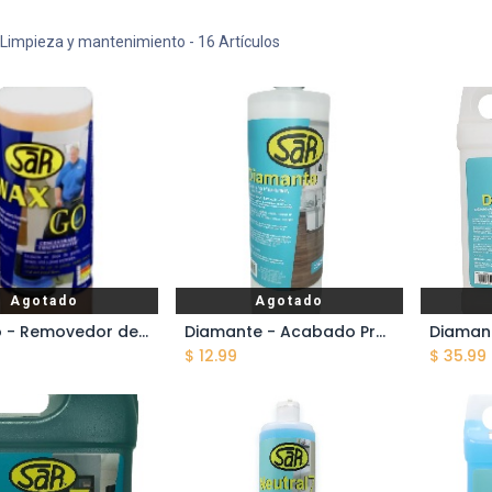
Limpieza y mantenimiento
- 16 Artículos
Agotado
Agotado
Wax Go - Removedor de Cera - 1 Litro
Diamante - Acabado Protector Brillante - 1 Litro
$
12.99
$
35.99