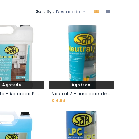
Sort By :
Destacado
Agotado
Agotado
Diamante - Acabado Protector Brillante - Galón de 3.785 lts
Neutral 7 - Limpiador de Pisos - Limón - 1 Litro
$
4.99