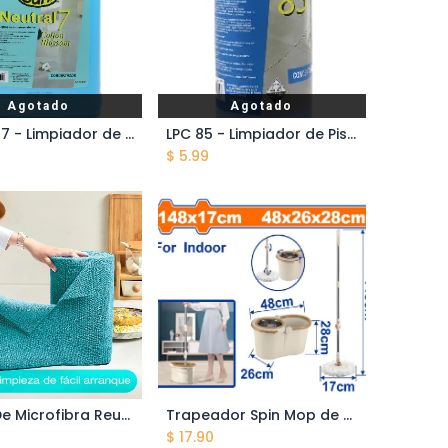
Agotado
Agotado
Neutral 7 - Limpiador de Pisos - Cotton - Galón de 3.785 lts
LPC 85 - Limpiador de Pisos y Superficies - 1 Litro
$
5.99
Paños De Microfibra Reutilizables - Rollo de 50 unidades - Medida 30 * 30cm - Super absorbentes
Trapeador Spin Mop de Microfibra - Medida 148 * 17cm - Balde Plástico - Set 2 pcs
ñadir al carrito
Añadir al carrito
$
17.90