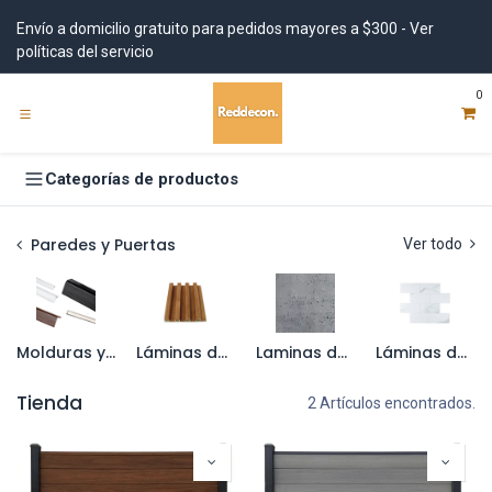
Ir al contenido
Envío a domicilio gratuito para pedidos mayores a $300 - Ver
políticas del servicio
0
Categorías de productos
Paredes y Puertas
Ver todo
Molduras y perfiles para paredes
Láminas decorativas WPC y PS
Laminas decorativas Soft Stone
Láminas decorativas autoadhesivas
Tienda
2 Artículos encontrados.