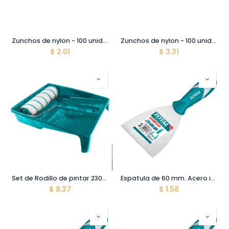
Zunchos de nylon - 100 unidades - 200mm x 3.6 mm - color blanco
Zunchos de nylon - 100 unidades - 300mm x 4.8 mm. - color blanco
$
2.01
$
3.31
Set de Rodillo de pintar 230mm/9" y bandeja . 40.5*30*7.5 cm. Alta calidad
Espatula de 60 mm. Acero inoxidable. Mango comodo
$
8.37
$
1.58