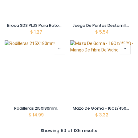
Broca SDS PLUS Para Rotomartillo
Juego De Puntas Destornilladores Tipo Broca - 25Mm - Paquete 29 Pzas.
$
1.27
$
5.54
Rodilleras 215X180mm.
Mazo De Goma - 16Oz/450G - Mango De Fibra De Vidrio
$
14.99
$
3.32
Showing 60 of 135 results