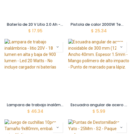
Batería de 20 V Litio 2.0 Ah - Indicador Led de carga - Esta batería es compatible con múltiples herramientas inalámbricas Total
Pistola de calor 2000W Temp: 480°C/ 560°C Flujo: 250/380 L/min 110-120V~60Hz Calid. indust. Incluye 3 boquillas y un raspador de metal (2 años)
$
17.95
$
25.34
Lampara de trabajo inalámbrica - litio 20V - 1800 lumen en alta y baja de 900 lumen - Led 20 Watts - No incluye cargador ni baterías
Escuadra angular de acero inoxidable de 300 mm (12") - Ancho 40mm. Espesor 1.5mm - Mango polímero de alto impacto - Punto de marcado para lápiz.
$
46.34
$
5.99