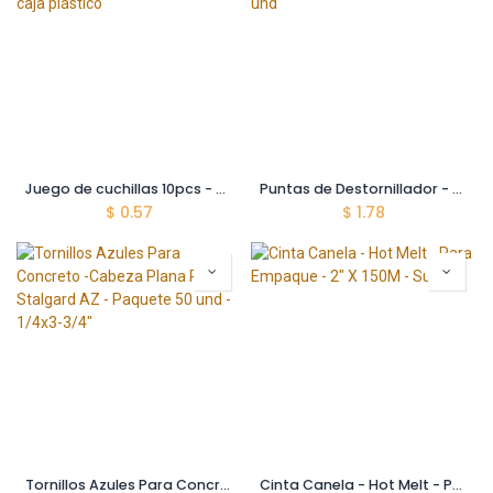
Juego de cuchillas 10pcs - Tamaño 9x80mm, embalaje caja plástico
Puntas de Destornillador - Yato - 25Mm - S2 - Paquete 10 und
$
0.57
$
1.78
Tornillos Azules Para Concreto -Cabeza Plana PHS - Stalgard AZ - Paquete 50 und - 1/4x3-3/4"
Cinta Canela - Hot Melt - Para Empaque - 2" X 150M - Surtek