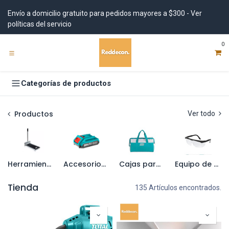
Ir al contenido
Envío a domicilio gratuito para pedidos mayores a $300 - Ver
políticas del servicio
0
Categorías de productos
Productos
Ver todo
Herramientas estacionarias
Accesorios para herramientas eléctricas
Cajas para herramientas y organizadores
Equipo de seguridad
Tienda
135 Artículos encontrados.