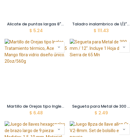
Alicate de puntas largas 8"/200mm - De alto apalancamiento - Reduce en 30% la fuerza a aplicar
Taladro inalambrico de 1/2" 20V Funcion de impacto velocidad0-450/0-1900/min. Torque max 45NM. Incluye 2 baterias 20V y cargador
$
5.24
$
111.43
Martillo de Orejas tipo Ingles, Tratamiento térmico, Acero #45 Mango fibra vidrio diseño único. 20oz/560g
Segueta para Metal de 300 mm / 12". Incluye 1 Hoja de Sierra de 65 Mn
$
6.48
$
2.49