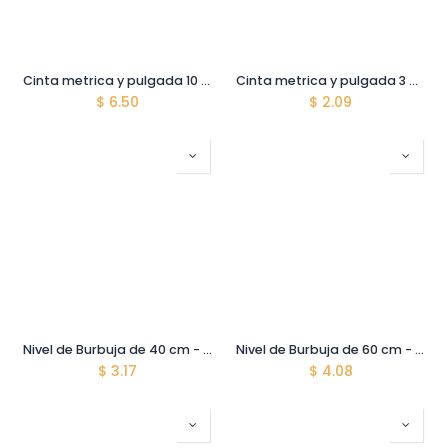
Cinta metrica y pulgada 10 mts x 25 mm. Alta calidad
Cinta metrica y pulgada 3 mts x 16 mm. Alta calidad
$
6.50
$
2.09
Nivel de Burbuja de 40 cm - Espesor del Aluminio 1 mm - Alta Calidad - Alta Precision
Nivel de Burbuja de 60 cm - Espesor del Aluminio 1 mm - Alta Calidad - Alta Precision
$
3.17
$
4.08