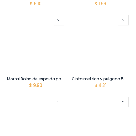
$
6.10
$
1.96
Morral Bolso de espalda para Herramientas. Tamaño: 34 cm x 17 cm x 45 cm. De polyester oxford 600D. 1 Bolsa con asa interior. Marco rigido para facil apertura y acceso a bolsillos internos y externos
Cinta metrica y pulgada 5 mts x 25 mm. Alta calidad
$
9.90
$
4.31