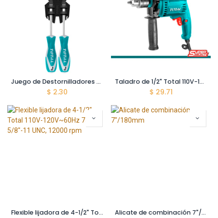
Juego de Destornilladores variado de 2 pzas. 1 pza Plano ( 6.5 x 6 x 125 mm ) y 1 pza ( PH2 x 6 x 125 mm )
Taladro de 1/2" Total 110V-120V~60Hz 680W. Con martillo. 2 velocidades en ambos sentidos. 3000rpm
$
2.30
$
29.71
Flexible lijadora de 4-1/2" Total 110V-120V~60Hz 750W. 5/8"-11 UNC, 12000 rpm
Alicate de combinación 7"/180mm