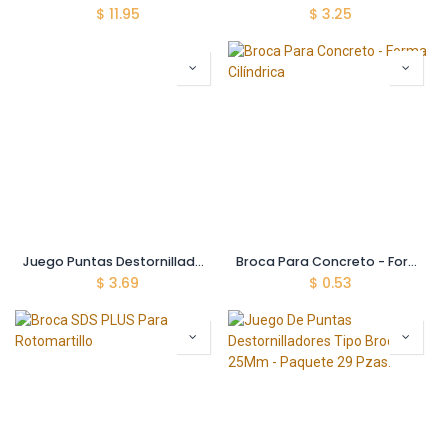
$
11.95
$
3.25
Juego Puntas Destornilladores - Tipo Estrella - Broca PH2 - 65 Mm - 6 Pzas - De Doble Extremo.
Broca Para Concreto - Forma Cilíndrica
$
3.69
$
0.53