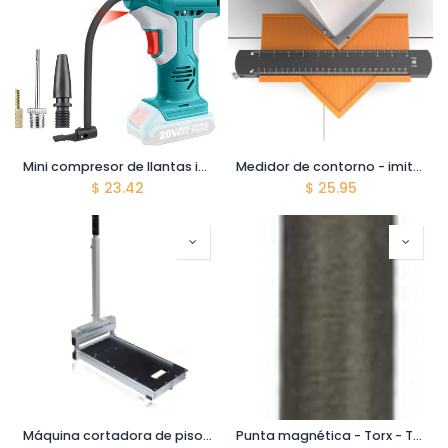
Mini compresor de llantas inalámbrico - 20V - No Incluye Bateria Ni Cargador
Medidor de contorno - imitador de formas para cortes - con bloqueo
$
23.42
$
25.95
Máquina cortadora de pisos - Corte recto/corte ángulo -
Punta magnética - Torx - T15 - Largo 3 pulgadas