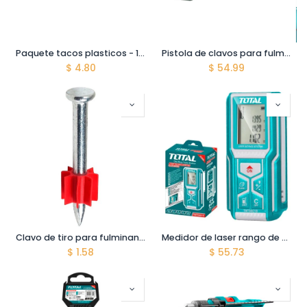
Paquete tacos plasticos - 100 unidades - 3/8X2 - #10 - Color Naranja
Pistola de clavos para fulminantes de Calibre 22 - Modelo PT-395
$
4.80
$
54.99
Clavo de tiro para fulminante 3/4" 20 mm de largo PD19P10(3/4") caja de 100
Medidor de laser rango de 0.05 -60 mts. Exactitud ±2.0mm. 620~690nm, <1mW IP54. baterías. AAA 2x1.5V.
$
1.58
$
55.73