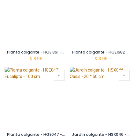
Planta colgante - HGE1361 - Monstera Tropical - 50 cm
Planta colgante - HGE1682 - Encanto Primaveral - 100 cm
$
8.95
$
3.95
Planta colgante - HGE047 - Eucalipto - 100 cm
Jardín colgante - HSX046 - Oasis - 20 * 50 cm