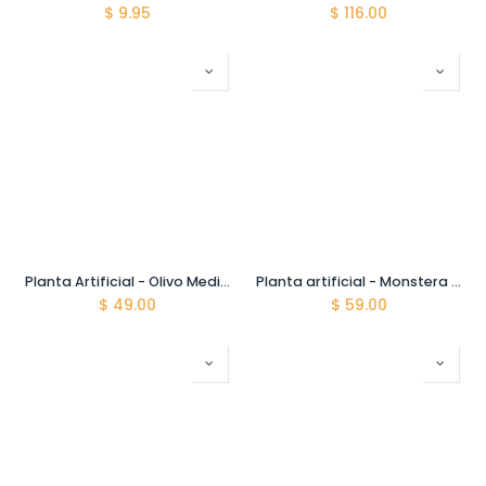
$
9.95
$
116.00
Planta Artificial - Olivo Mediterraneo - TPT12081 - 150 cm de alto
Planta artificial - Monstera - TPT00683 - 110 cm de alto
$
49.00
$
59.00