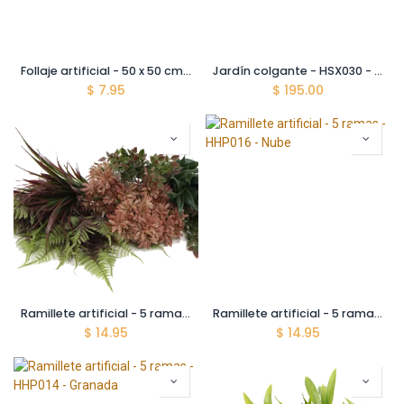
Follaje artificial - 50 x 50 cm - Decogreen - A013 - Lavanda
Jardín colgante - HSX030 - Bosque Tropical - 100 x 100 cm (1 m2)
$
7.95
$
195.00
Ramillete artificial - 5 ramas - HHP015 - Granada Plus
Ramillete artificial - 5 ramas - HHP016 - Nube
$
14.95
$
14.95