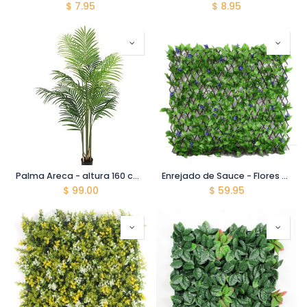
$
7.95
$
8.95
Palma Areca - altura 160 cm - 15 ramas - Planta artificial
Enrejado de Sauce - Flores artificiales - Color Lila - Velvet - 90*180 cm
$
99.00
$
59.95