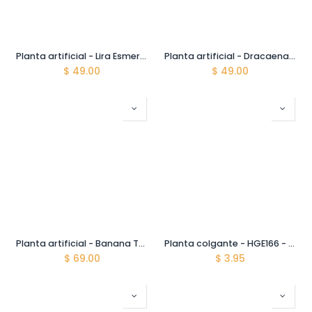
Planta artificial - Lira Esmeralda - TPT00395 - 150 cm de alto
Planta artificial - Dracaena - TPT02590 - 180 cm de alto
$
49.00
$
49.00
Planta artificial - Banana Tree - TPT00287 - 160 cm de alto
Planta colgante - HGE166 - Cascada de Helecho - 75 cm
$
69.00
$
3.95