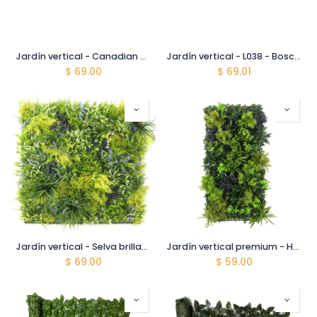
Jardín vertical - Canadian Night - Uso interior y exterior - 100 x 100 cm (1 m2) - HLX12201
Jardín vertical - L038 - Boscoso floreado amarillo - 100 x 100 cm (1 m2)
$
69.00
$
69.01
Jardín vertical - Selva brillante - Uso interior y exterior - 100 x 100 cm (1 m2) - HLX12301
Jardín vertical premium - HBX10403 - Begonia Tropical - 50 x 100 cm
$
69.00
$
59.00