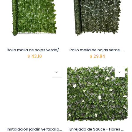
Rollo malla de hojas verde/rosa 100 x 300 cm (3 m2) - B002
Rollo malla de hojas verde oscuro 100 x 300 cm (3 m2) - B003
$
43.10
$
29.84
Instalación jardín vertical pared concreto y gypsum - hasta 3 m altura
Enrejado de Sauce - Flores artificiales - Color blanca - White - 90*180 cm