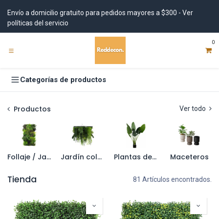
Ir al contenido
Envío a domicilio gratuito para pedidos mayores a $300 - Ver
políticas del servicio
0
Categorías de productos
Productos
Ver todo
Follaje / Jardin vertical
Jardín colgante
Plantas de pote artificiales
Maceteros
Tienda
81 Artículos encontrados.