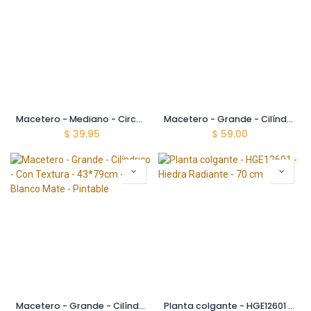
Macetero - Mediano - Circular - 38*35cm - Oro Arenado
Macetero - Grande - Cilíndrico - Liso - 35*70cm - Negro Mate
$
39.95
$
59.00
Macetero - Grande - Cilíndrico - Con Textura - 43*79cm - Blanco Mate - Pintable
Planta colgante - HGE12601 - Hiedra Radiante - 70 cm