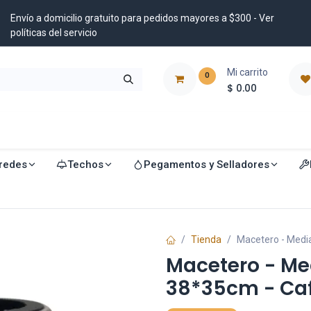
Envío a domicilio gratuito para pedidos mayores a $300 - Ver
políticas del servicio
Mi carrito
0
$
0.00
istribuidores
Blog
redes
Techos
Pegamentos y Selladores
Tienda
Macetero - Media
Macetero - Med
38*35cm - Ca