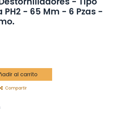
estornilladores - Tipo
ca PH2 - 65 Mm - 6 Pzas -
emo.
adir al carrito
Compartir
s