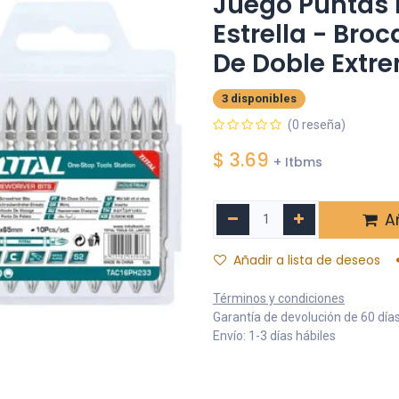
Juego Puntas D
Estrella - Bro
De Doble Extr
3 disponibles
(0 reseña)
$
3.69
+ Itbms
Añ
Añadir a lista de deseos
Términos y condiciones
Garantía de devolución de 60 día
Envío: 1-3 días hábiles