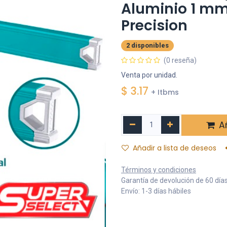
Aluminio 1 mm 
Precision
2 disponibles
(0 reseña)
Venta por unidad.
$
3.17
+ Itbms
Añ
Añadir a lista de deseos
Términos y condiciones
Garantía de devolución de 60 día
Envío: 1-3 días hábiles