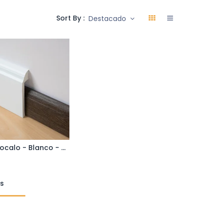
Sort By :
Destacado
Cubre zocalo - Blanco - Biselado - 25*130*2400 mm - Altura 13 cm - Cubre zocalo de hasta 11 cm - Poliestireno - Hidrófugo
ñadir al carrito
ts