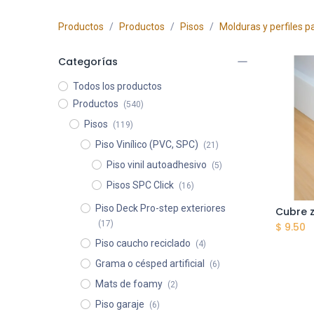
Productos
Productos
Pisos
Molduras y perfiles p
Categorías
Todos los productos
Productos
(540)
Pisos
(119)
Piso Vinílico (PVC, SPC)
(21)
Piso vinil autoadhesivo
(5)
Pisos SPC Click
(16)
Piso Deck Pro-step exteriores
A
(17)
$
9.50
Piso caucho reciclado
(4)
Grama o césped artificial
(6)
Mats de foamy
(2)
Piso garaje
(6)