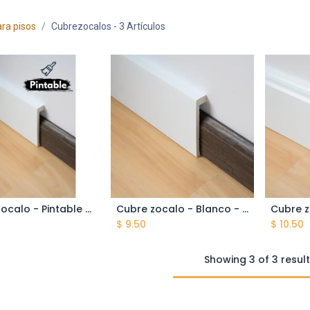
ara pisos
Cubrezocalos
- 3 Artículos
Cubre zocalo - Pintable - 22*120*2400 mm - Altura 12 cm - Cubre zocalo de hasta 10 cm - Poliestireno - Hidrófugo
Cubre zocalo - Blanco - 22*120*2400 mm - Altura 12 cm - Cubre zocalo de hasta 10 cm - Poliestireno - Hidrófugo
ñadir al carrito
Añadir al carrito
A
$
9.50
$
10.50
Showing 3 of 3 resul