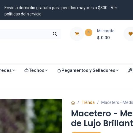
Envío a domicilio gratuito para pedidos mayores a $300 - Ver
políticas del servicio
Mi carrito
0
$
0.00
istribuidores
Blog
redes
Techos
Pegamentos y Selladores
Tienda
Macetero - Media
Macetero - Me
de Lujo Brillan