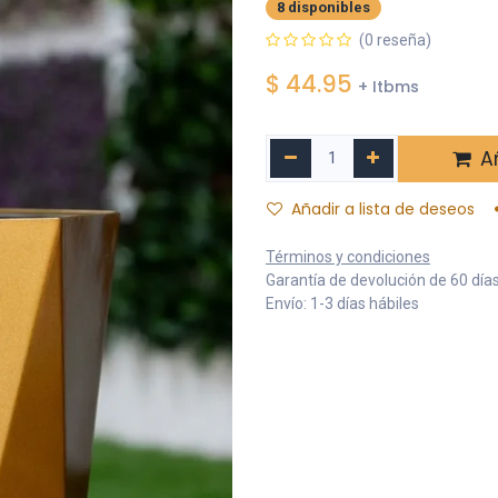
8 disponibles
(0 reseña)
$
44.95
+ Itbms
Añ
Añadir a lista de deseos
Términos y condiciones
Garantía de devolución de 60 día
Envío: 1-3 días hábiles