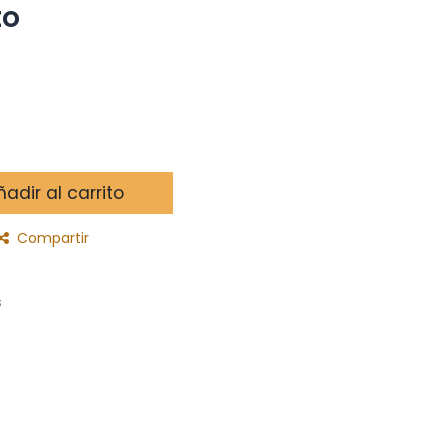
to
adir al carrito
Compartir
s