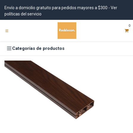
Ir al contenido
Envío a domicilio gratuito para pedidos mayores a $300 - Ver
políticas del servicio
0
Categorías de productos