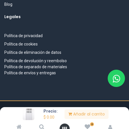
Blog
Legales
Política de privacidad
Política de cookies
Política de eliminación de datos
Política de devolución y reembolso
Política de separado de materiales
Política de envíos y entregas
Precio:
Añadir al carrito
DISEÑO & DESARROLLO
$
0.00
BitaTech
.
www.bitatech.ai
IMPULSADO POR
0