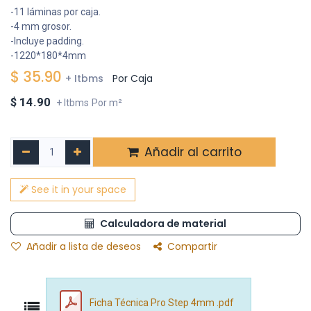
-11 láminas por caja.
-4 mm grosor.
-Incluye padding.
-1220*180*4mm
$
35.90
+ Itbms
Por Caja
$
14.90
+ Itbms
Por m²
Añadir al carrito
See it in your space
Calculadora de material
Añadir a lista de deseos
Compartir
Ficha Técnica Pro Step 4mm .pdf