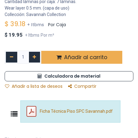
Cantidad láminas por caja: 7 láminas.
Wear layer 0.5 mm. (capa de uso)
Collección: Savannah Collection
$
39.18
+ Itbms
Por Caja
$
19.95
+ Itbms
Por m²
Añadir al carrito
Calculadora de material
Añadir a lista de deseos
Compartir
Ficha Técnica Piso SPC Savannah.pdf