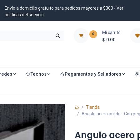
Envío a domicilio gratuito para pedidos mayores a $300 - Ver
políticas del servicio
Mi carrito
0
$
0.00
istribuidores
Blog
redes
Techos
Pegamentos y Selladores
Tienda
Angulo acero pulido - Con pe
Angulo acero 