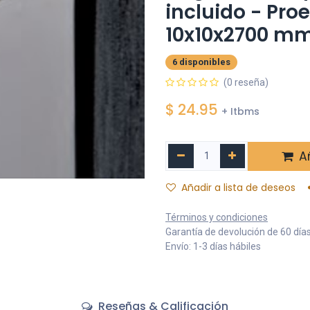
incluido - Pro
10x10x2700 m
6 disponibles
(0 reseña)
$
24.95
+ Itbms
Añ
Añadir a lista de deseos
Términos y condiciones
Garantía de devolución de 60 día
Envío: 1-3 días hábiles
Reseñas & Calificación