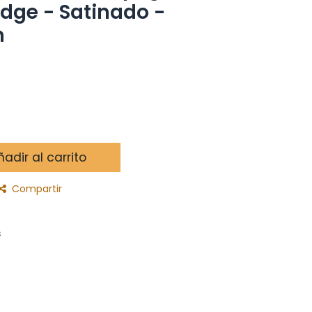
edge - Satinado -
m
adir al carrito
Compartir
s