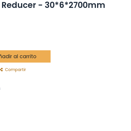
- Reducer - 30*6*2700mm
adir al carrito
Compartir
s