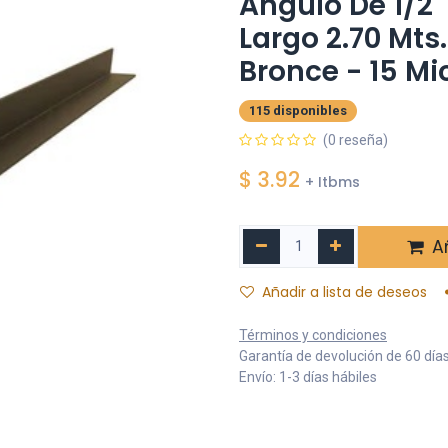
Angulo De 1/2" 
Largo 2.70 Mt
Bronce - 15 Mi
115 disponibles
(0 reseña)
$
3.92
+ Itbms
Añ
Añadir a lista de deseos
Términos y condiciones
Garantía de devolución de 60 día
Envío: 1-3 días hábiles