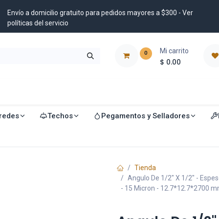
Envío a domicilio gratuito para pedidos mayores a $300 - Ver
políticas del servicio
Mi carrito
0
$
0.00
istribuidores
Blog
redes
Techos
Pegamentos y Selladores
Tienda
Angulo De 1/2" X 1/2" - Espe
- 15 Micron - 12.7*12.7*2700 