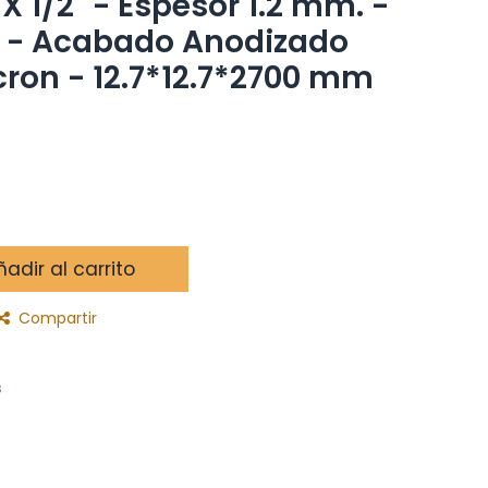
X 1/2" - Espesor 1.2 mm. -
s. - Acabado Anodizado
cron - 12.7*12.7*2700 mm
adir al carrito
Compartir
s