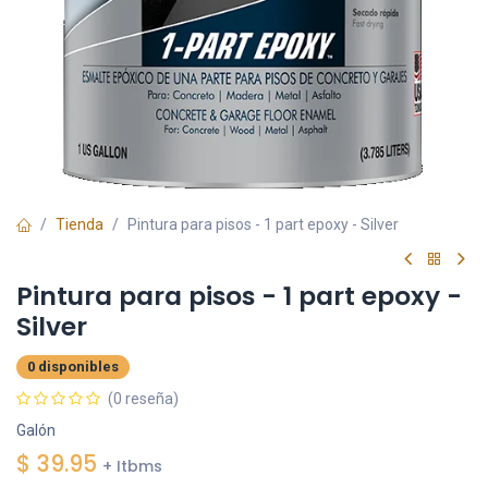
Tienda
Pintura para pisos - 1 part epoxy - Silver
Pintura para pisos - 1 part epoxy -
Silver
0 disponibles
(0 reseña)
Galón
$
39.95
+ Itbms