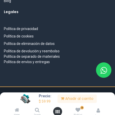
Blog
Legales
Política de privacidad
Política de cookies
Política de eliminación de datos
Política de devolución y reembolso
Política de separado de materiales
Política de envíos y entregas
Precio:
DISEÑO & DESARROLLO
Añadir al carrito
$
59.99
BitaTech
.
www.bitatech.ai
IMPULSADO POR
0
Home
Search
Wishlist