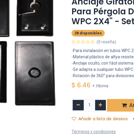
Anclaje Girator
Para Pérgola 
WPC 2X4" - Set
28 disponibles
(0 reseña)
-Para instalación en tubos WPC 2x
-Material plástico de altya resist
-Anclaje oculto, con fácil sistema 
-Se adapta a cualquier tubo WPC 
-Rotación de 360° para divisione
$
6.46
+ Itbms
Añ
Añadir a lista de deseos
Términos y condiciones