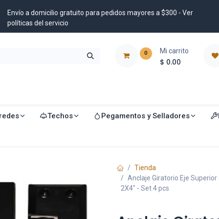
Envío a domicilio gratuito para pedidos mayores a $300 - Ver
políticas del servicio
Mi carrito
0
$
0.00
istribuidores
Blog
redes
Techos
Pegamentos y Selladores
Tienda
Anclaje Giratorio Eje Superio
2X4" - Set 4 pcs