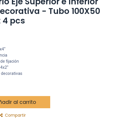
io Eje Superior e Inferior
Decorativa - Tubo 100X50
 4 pcs
4''
encia
de fijación
4x2''
s decorativas
adir al carrito
Compartir