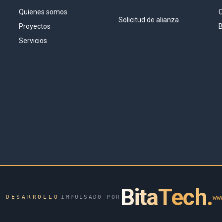
Quienes somos
O
Solicitud de alianza
Proyectos
B
Servicios
BitaTech
.
ww
& DESARROLLO
IMPULSADO POR