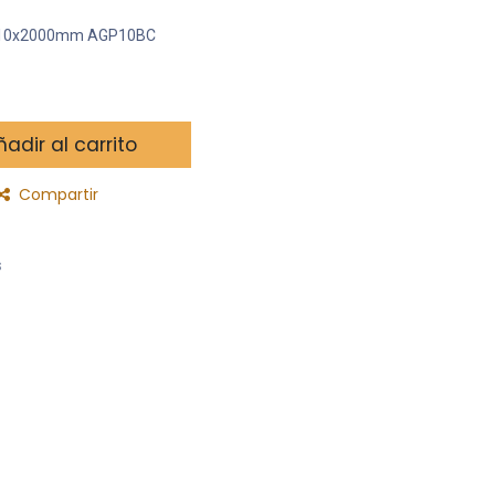
10x10x2000mm AGP10BC
adir al carrito
Compartir
s