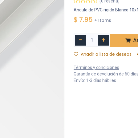
(0 reseña)
Angulo de PVC rigido Blanco 
$
7.95
+ Itbms
Añ
Añadir a lista de deseos
Términos y condiciones
Garantía de devolución de 60 día
Envío: 1-3 días hábiles