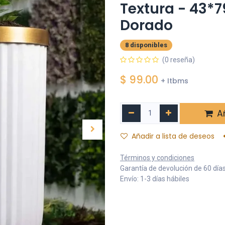
Textura - 43*
Dorado
8 disponibles
(0 reseña)
$
99.00
+ Itbms
Añ
Añadir a lista de deseos
Términos y condiciones
Garantía de devolución de 60 día
Envío: 1-3 días hábiles