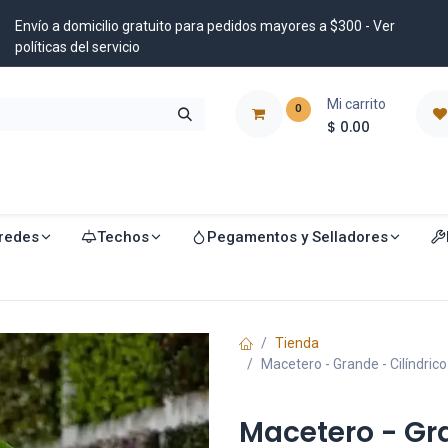
Envío a domicilio gratuito para pedidos mayores a $300 - Ver
políticas del servicio
Mi carrito
0
$
0.00
istribuidores
Blog
redes
Techos
Pegamentos y Selladores
Tienda
Macetero - Grande - Cilíndric
Macetero - Gra