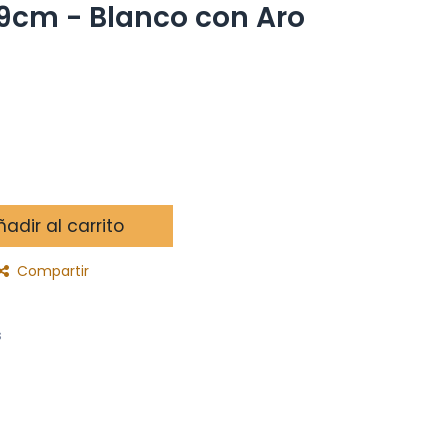
79cm - Blanco con Aro
adir al carrito
Compartir
s