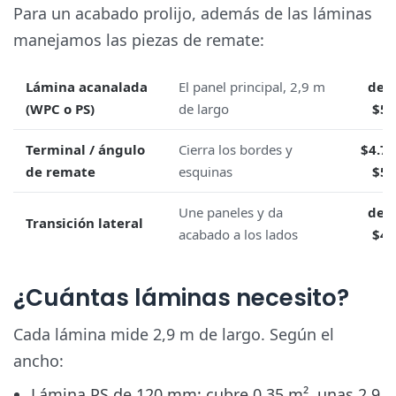
Para un acabado prolijo, además de las láminas
manejamos las piezas de remate:
Lámina acanalada
El panel principal, 2,9 m
des
(WPC o PS)
de largo
$5.
Terminal / ángulo
Cierra los bordes y
$4.75
de remate
esquinas
$5.
Une paneles y da
des
Transición lateral
acabado a los lados
$4.
¿Cuántas láminas necesito?
Cada lámina mide 2,9 m de largo. Según el
ancho:
Lámina PS de 120 mm: cubre 0,35 m², unas
2,9