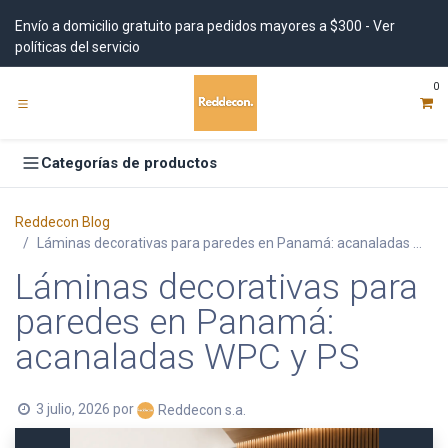
Ir al contenido
Envío a domicilio gratuito para pedidos mayores a $300 - Ver
políticas del servicio
0
Categorías de productos
Reddecon Blog
Láminas decorativas para paredes en Panamá: acanaladas WPC y PS
Láminas decorativas para
paredes en Panamá:
acanaladas WPC y PS
3 julio, 2026
por
Reddecon s.a.