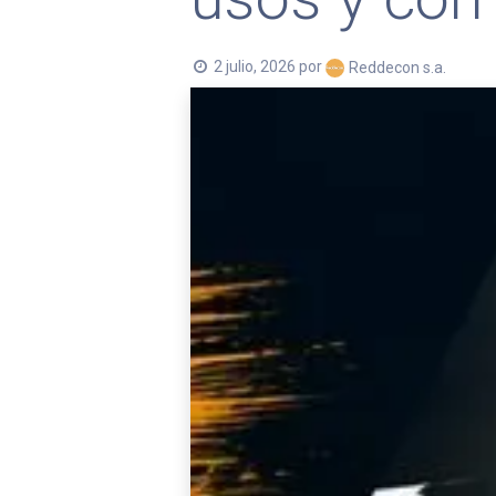
2 julio, 2026
por
Reddecon s.a.