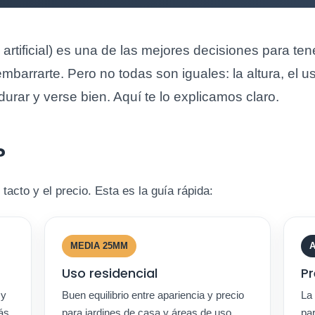
artificial) es una de las mejores decisiones para ten
embarrarte. Pero no todas son iguales: la altura, el 
durar y verse bien. Aquí te lo explicamos claro.
?
 tacto y el precio. Esta es la guía rápida:
MEDIA 25MM
A
Uso residencial
P
 y
Buen equilibrio entre apariencia y precio
La 
ás
para jardines de casa y áreas de uso
par