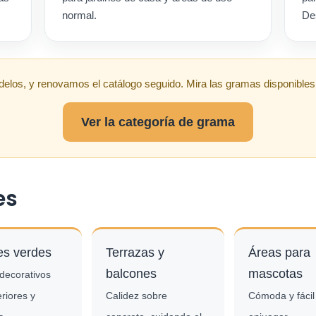
normal.
De
elos, y renovamos el catálogo seguido. Mira las gramas disponibles
Ver la categoría de grama
es
es verdes
Terrazas y
Áreas para
balcones
mascotas
decorativos
eriores y
Calidez sobre
Cómoda y fácil