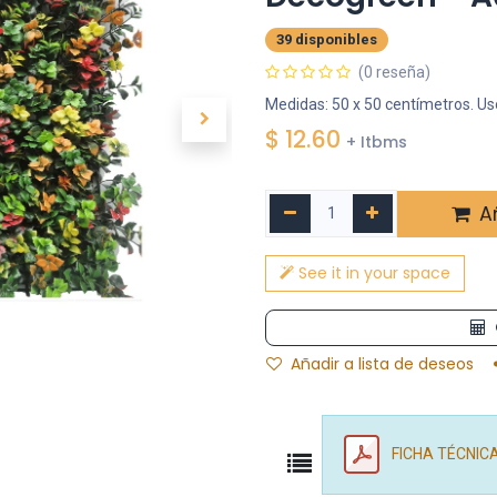
39 disponibles
(0 reseña)
Medidas: 50 x 50 centímetros. Uso
$
12.60
+ Itbms
Añ
See it in your space
Añadir a lista de deseos
FICHA TÉCNIC