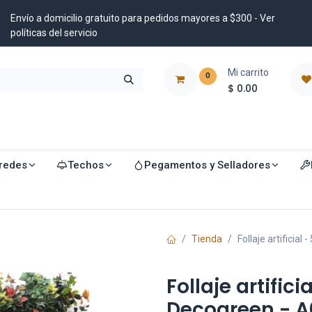
Envío a domicilio gratuito para pedidos mayores a $300 - Ver
políticas del servicio
Mi carrito
0
$
0.00
istribuidores
Blog
redes
Techos
Pegamentos y Selladores
Tienda
Follaje artificia
Follaje artifici
Decogreen - A