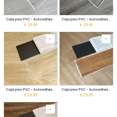
Caja piso PVC - Autoadhesivo - CE-07 - Ceniza - Caja 5 m2 - 36 láminas por caja - 152*914*2 mm
Caja piso PVC - Autoadhesivo - PI-08 - Pizarra - Caja 5 m2 - 36 láminas por caja - 152*914*2 mm
$
29.95
$
29.95
Caja piso PVC - Autoadhesivo - HC-02 - Haya Clara - Caja 5 m2 - 36 láminas por caja - 152*914*2 mm
Caja piso PVC - Autoadhesivo - AD-03 - Arce Dorado - Caja 5 m2 - 36 láminas por caja - 152*914*2 mm
$
29.95
$
29.95