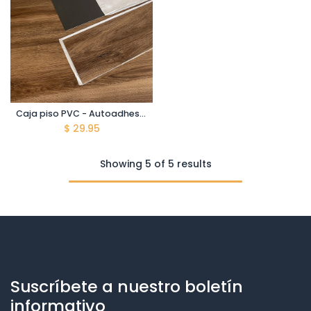
Caja piso PVC - Autoadhesivo - EB-05 - Ebano Elegante - Caja 5 m2 - 36 láminas por caja - 152*914*2 mm
$
29.95
Showing 5 of 5 results
Suscríbete a nuestro boletín
informativo