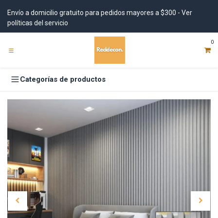
Ir al contenido
Envío a domicilio gratuito para pedidos mayores a $300 - Ver
políticas del servicio
0
Categorías de productos