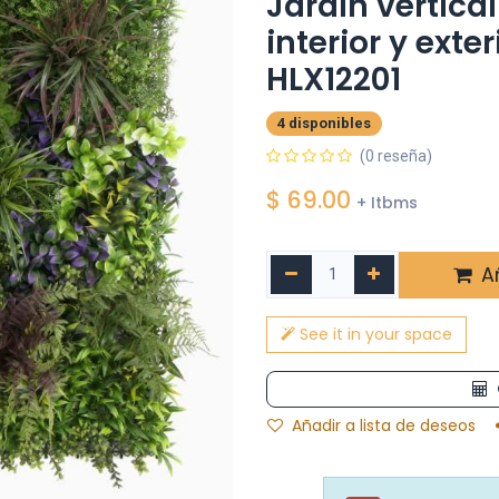
Jardín vertica
interior y exte
HLX12201
4 disponibles
(0 reseña)
$
69.00
+ Itbms
Añ
See it in your space
Añadir a lista de deseos