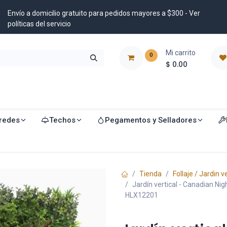
Envío a domicilio gratuito para pedidos mayores a $300 - Ver
políticas del servicio
Mi carrito
0
$
0.00
istribuidores
Blog
redes
Techos
Pegamentos y Selladores
Tienda
Follaje / Jardin v
Jardín vertical - Canadian Nigh
HLX12201