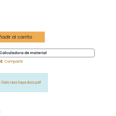
adir al carrito
Calculadora de material
Compartir
– Cielo raso haya docx.pdf
s