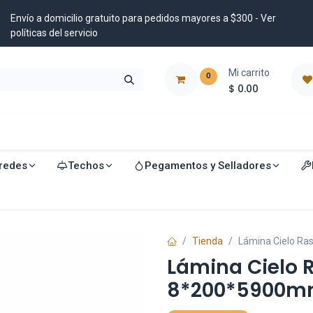
Envío a domicilio gratuito para pedidos mayores a $300 - Ver
políticas del servicio
Mi carrito
0
$
0.00
istribuidores
Blog
redes
Techos
Pegamentos y Selladores
Tienda
Lámina Cielo Ras
Lámina Cielo Ra
8*200*5900