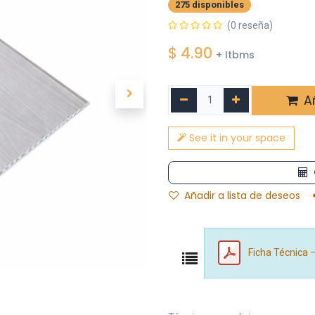
275 disponibles
(0 reseña)
$
4.90
+ Itbms
Añ
See it in your space
Añadir a lista de deseos
Ficha Técnica –