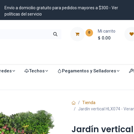
Envío a domicilio gratuito para pedidos mayores a $300 - Ver
políticas del servicio
Mi carrito
0
$
0.00
istribuidores
Blog
redes
Techos
Pegamentos y Selladores
Tienda
Jardín vertical HLX074 - Verani
Jardín vertica