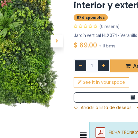
interior y exte
87 disponibles
(0 reseña)
Jardín vertical HLX074 - Veranillo
$
69.00
+ Itbms
Añ
See it in your space
Añadir a lista de deseos
FICHA TÉCNICA 