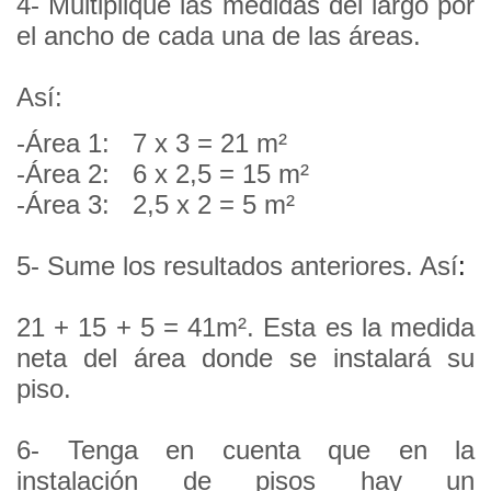
4-
Multiplique las medidas del largo por
el ancho de cada una de las áreas.
Así:
-Área 1: 7 x 3 =
21 m²
-Área 2: 6 x 2,5 =
15 m²
-Área 3:
2,5 x 2 =
5 m²
5-
Sume los resultados anteriores. Así
:
21 + 15 + 5 =
41m².
Esta es la medida
neta del área donde se instalará su
piso.
6-
Tenga en cuenta que en la
instalación de pisos hay un