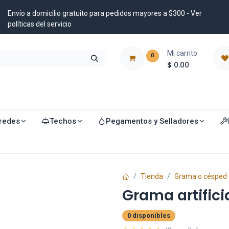
Envío a domicilio gratuito para pedidos mayores a $300 - Ver
políticas del servicio
Mi carrito
0
$
0.00
istribuidores
Blog
redes
Techos
Pegamentos y Selladores
Tienda
Grama o césped ar
Grama artific
0 disponibles