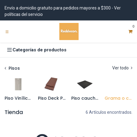
Ir al contenido
Envío a domicilio gratuito para pedidos mayores a $300 - Ver
políticas del servicio
0
Categorías de productos
Pisos
Ver todo
Piso Vinílico (PVC, SPC)
Piso Deck Pro-step exteriores
Piso caucho reciclado
Grama o césped artificial
Tienda
6 Artículos encontrados.