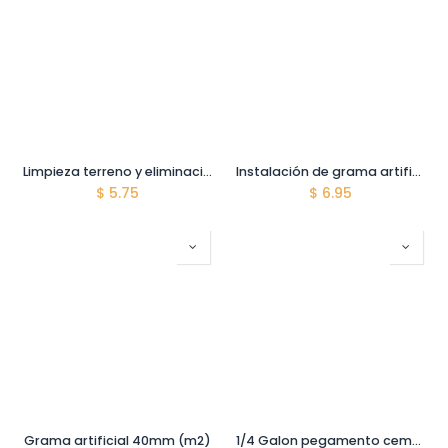
Limpieza terreno y eliminacion de maleza (m2)
Instalación de grama artificial en superficie terminada (m2)
$
5.75
$
6.95
Grama artificial 40mm (m2)
1/4 Galon pegamento cemento contacto - Lanco - 250 ml