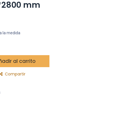
6*2800 mm
a la medida
adir al carrito
Compartir
s