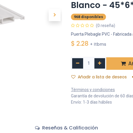
Blanco - 45*
968 disponibles
(0 reseña)
Puerta Plebagle PVC - Fabricada 
$
2.28
+ Itbms
Añ
Añadir a lista de deseos
Términos y condiciones
Garantía de devolución de 60 día
Envío: 1-3 días hábiles
Reseñas & Calificación