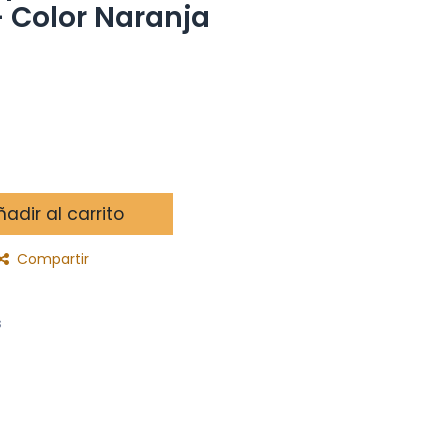
- Color Naranja
adir al carrito
Compartir
s